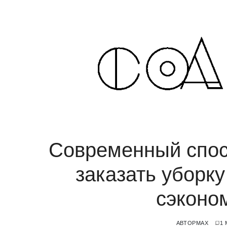
Современный спосо
заказать уборку
сэконо
АВТОР
MAX
1